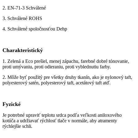
2. EN-71-3 Schválené
3. Schválené ROHS
4. Schválené spoločnosťou Dehp
Charakteristický
1. Zelená a Eco prešiel, menej zápachu, farebné dobré tónovanie,
proti umývaniu, proti odieraniu, proti vyblednutiu farby.
2. Môže byť použitý pre všetky druhy tkanín, ako je nylonový taft,
polyesterový satén, polyesterový taft, acetátový taft atď.
Fyzické
Je potrebné upraviť teplotu srdca podľa veľkosti aniloxového
kotúča a udržiavať rýchlosť tlače v normále, aby atramenty
rýchlejšie schli.