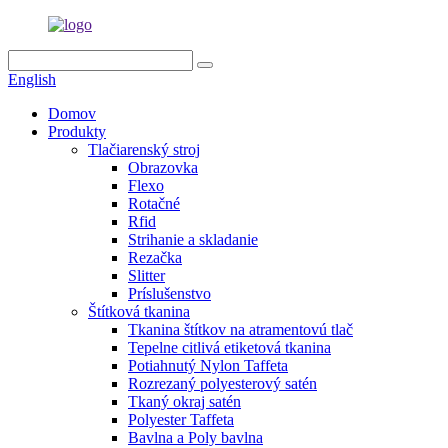
English
Domov
Produkty
Tlačiarenský stroj
Obrazovka
Flexo
Rotačné
Rfid
Strihanie a skladanie
Rezačka
Slitter
Príslušenstvo
Štítková tkanina
Tkanina štítkov na atramentovú tlač
Tepelne citlivá etiketová tkanina
Potiahnutý Nylon Taffeta
Rozrezaný polyesterový satén
Tkaný okraj satén
Polyester Taffeta
Bavlna a Poly bavlna