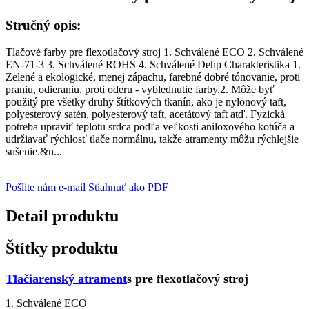
Stručný opis:
Tlačové farby pre flexotlačový stroj 1. Schválené ECO 2. Schválené
EN-71-3 3. Schválené ROHS 4. Schválené Dehp Charakteristika 1.
Zelené a ekologické, menej zápachu, farebné dobré tónovanie, proti
praniu, odieraniu, proti oderu - vyblednutie farby.2. Môže byť
použitý pre všetky druhy štítkových tkanín, ako je nylonový taft,
polyesterový satén, polyesterový taft, acetátový taft atď. Fyzická
potreba upraviť teplotu srdca podľa veľkosti aniloxového kotúča a
udržiavať rýchlosť tlače normálnu, takže atramenty môžu rýchlejšie
sušenie.&n...
Pošlite nám e-mail
Stiahnuť ako PDF
Detail produktu
Štítky produktu
Tlačiarenský atrament
s pre flexotlačový stroj
1. Schválené ECO