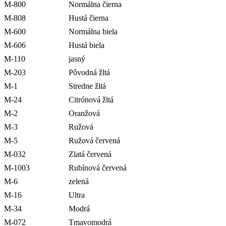
M-800
Normálna čierna
M-808
Hustá čierna
M-600
Normálna biela
M-606
Hustá biela
M-110
jasný
M-203
Pôvodná žltá
M-1
Stredne žltá
M-24
Citrónová žltá
M-2
Oranžová
M-3
Ružová
M-5
Ružová červená
M-032
Zlatá červená
M-1003
Rubínová červená
M-6
zelená
M-16
Ultra
M-34
Modrá
M-072
Tmavomodrá