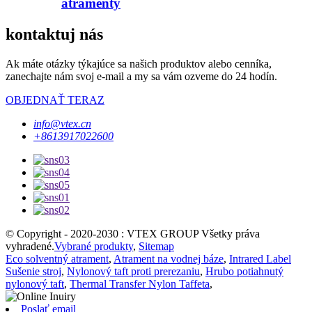
atramenty
kontaktuj nás
Ak máte otázky týkajúce sa našich produktov alebo cenníka,
zanechajte nám svoj e-mail a my sa vám ozveme do 24 hodín.
OBJEDNAŤ TERAZ
info@vtex.cn
+8613917022600
© Copyright - 2020-2030 : VTEX GROUP Všetky práva
vyhradené.
Vybrané produkty
,
Sitemap
Eco solventný atrament
,
Atrament na vodnej báze
,
Intrared Label
Sušenie stroj
,
Nylonový taft proti prerezaniu
,
Hrubo potiahnutý
nylonový taft
,
Thermal Transfer Nylon Taffeta
,
Poslať email