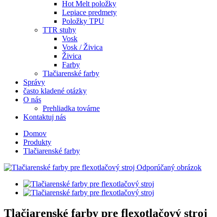
Hot Melt položky
Lepiace predmety
Položky TPU
TTR stuhy
Vosk
Vosk / Živica
Živica
Farby
Tlačiarenské farby
Správy
často kladené otázky
O nás
Prehliadka továrne
Kontaktuj nás
Domov
Produkty
Tlačiarenské farby
Tlačiarenské farby pre flexotlačový stroj