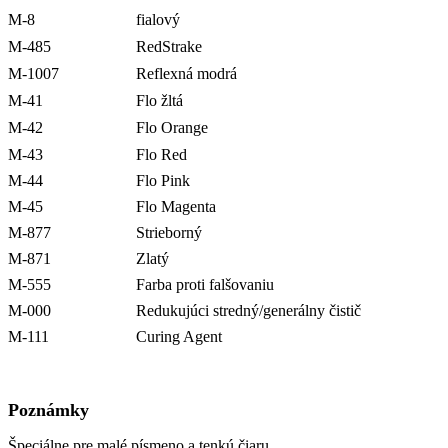
M-8
fialový
M-485
RedStrake
M-1007
Reflexná modrá
M-41
Flo žltá
M-42
Flo Orange
M-43
Flo Red
M-44
Flo Pink
M-45
Flo Magenta
M-877
Strieborný
M-871
Zlatý
M-555
Farba proti falšovaniu
M-000
Redukujúci stredný/generálny čistič
M-111
Curing Agent
Poznámky
Špeciálne pre malé písmeno a tenkú čiaru.